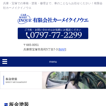
兵庫・宝塚での車検・塗装・修理まで、車のことならお任せください！有限会
社カーメイクイノウエ
〒665-0051
兵庫県宝塚市高司5丁目7-3 [
MAP
]
menu
板金塗装