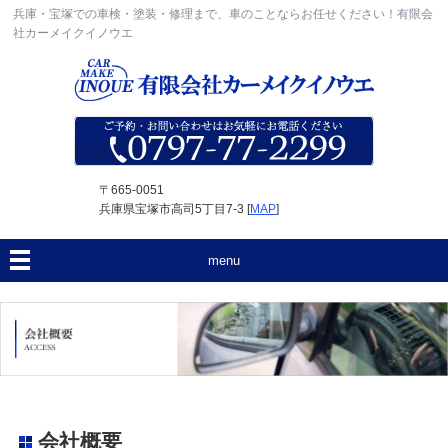
兵庫・宝塚での車検・塗装・修理まで、車のことならお任せください！有限会
社カーメイクイノウエ
〒665-0051
兵庫県宝塚市高司5丁目7-3 [
MAP
]
menu
会社概要